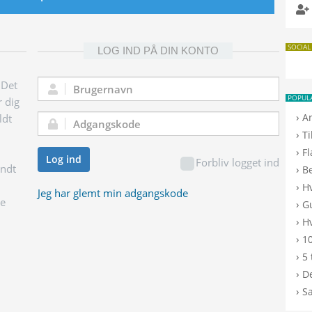
SOCIAL
LOG IND PÅ DIN KONTO
 Det
Brugernavn:
POPUL
r dig
›
A
ldt
Adgangskode:
›
T
›
F
Log ind
Forbliv logget ind
endt
›
B
›
H
Jeg har glemt min adgangskode
ge
›
G
›
Hv
›
10
›
5 
›
De
›
S