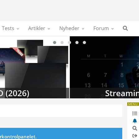
Tests
Artikler
Nyheder
Forum
D (2026)
Streamin
MENU
erkontrolpanelet.