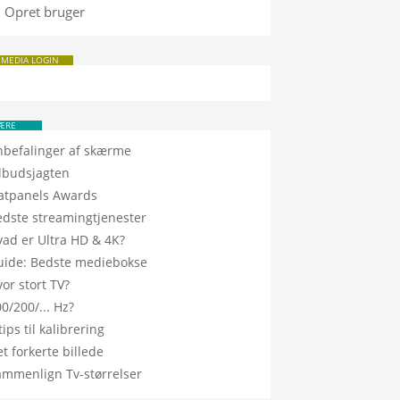
Opret bruger
 MEDIA LOGIN
ÆRE
nbefalinger af skærme
ilbudsjagten
latpanels Awards
edste streamingtjenester
vad er Ultra HD & 4K?
uide: Bedste mediebokse
or stort TV?
0/200/... Hz?
tips til kalibrering
t forkerte billede
ammenlign Tv-størrelser