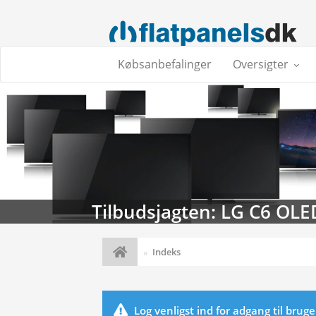
Købsanbefalinger
Oversigter
Tilbudsjagten: LG C6 OLE
Indeks
Log venligst ind for adgang til brug