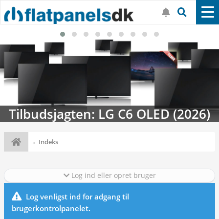
Tilbudsjagten: LG C6 OLED (2026)
Indeks
Log ind eller opret bruger
Log venligst ind for adgang til
brugerkontrolpanelet.