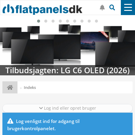
Tilbudsjagten: LG C6 OLED (2026)
Indeks
Log ind eller opret bruger
Log venligst ind for adgang til
brugerkontrolpanelet.