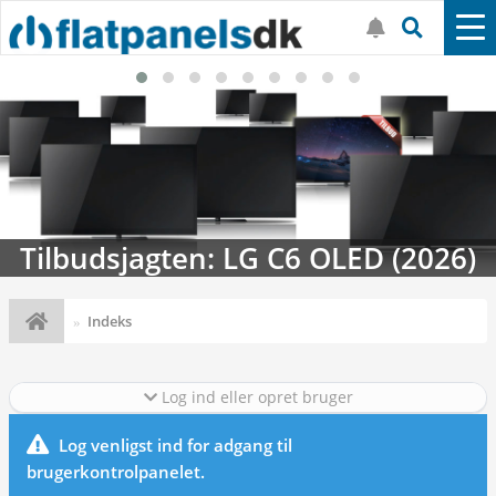
Tilbudsjagten: LG C6 OLED (2026)
Indeks
Log ind eller opret bruger
Log venligst ind for adgang til
brugerkontrolpanelet.