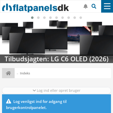
Tilbudsjagten: LG C6 OLED (2026)
Indeks
Log ind eller opret bruger
Log venligst ind for adgang til
brugerkontrolpanelet.