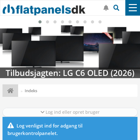
Tilbudsjagten: LG C6 OLED (2026)
Indeks
Log ind eller opret bruger
Log venligst ind for adgang til
brugerkontrolpanelet.