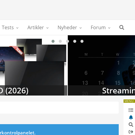
Tests
Artikler
Nyheder
Forum
D (2026)
Streamin
MENU
erkontrolpanelet.