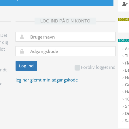
SOCIAL
LOG IND PÅ DIN KONTO
 Det
Brugernavn:
POPUL
r dig
›
A
ldt
Adgangskode:
›
T
›
F
Log ind
Forbliv logget ind
endt
›
B
›
H
Jeg har glemt min adgangskode
ge
›
G
›
Hv
›
10
›
5 
›
De
›
S