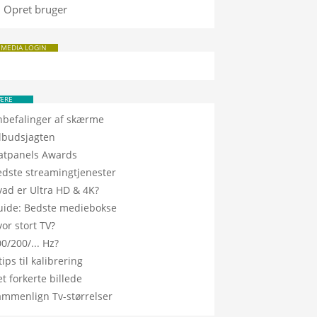
Opret bruger
 MEDIA LOGIN
ÆRE
nbefalinger af skærme
ilbudsjagten
latpanels Awards
edste streamingtjenester
vad er Ultra HD & 4K?
uide: Bedste mediebokse
or stort TV?
0/200/... Hz?
tips til kalibrering
t forkerte billede
ammenlign Tv-størrelser