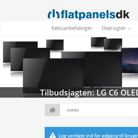
Købsanbefalinger
Oversigter
Tilbudsjagten: LG C6 OLE
Indeks
Log venligst ind for adgang til brug