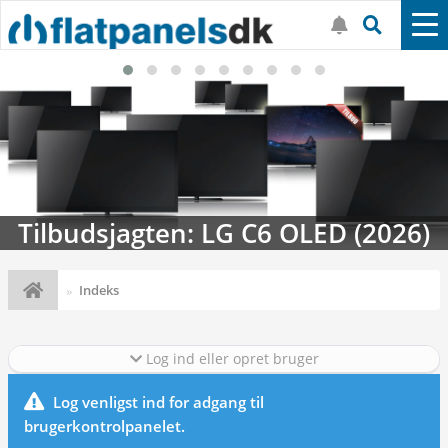
Tilbudsjagten: LG C6 OLED (2026)
Indeks
Log ind eller opret bruger
Log venligst ind for adgang til
brugerkontrolpanelet.