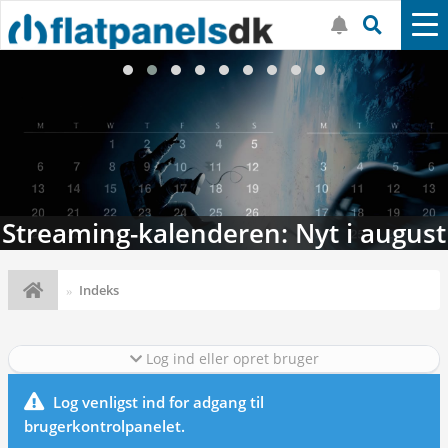
Streaming-kalenderen: Nyt i august
Indeks
Log ind eller opret bruger
Log venligst ind for adgang til
brugerkontrolpanelet.