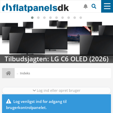
Tilbudsjagten: LG C6 OLED (2026)
Indeks
Log ind eller opret bruger
Log venligst ind for adgang til
brugerkontrolpanelet.