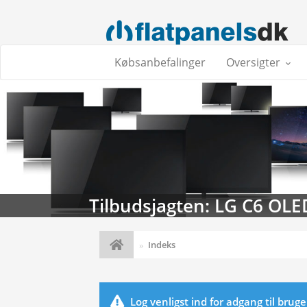
Købsanbefalinger
Oversigter
Tilbudsjagten: LG C6 OLE
Indeks
Log venligst ind for adgang til brug