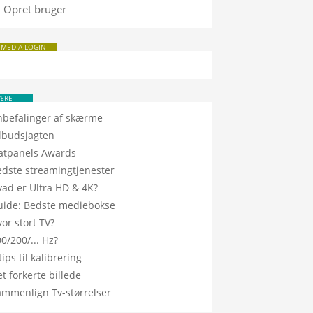
Opret bruger
 MEDIA LOGIN
ÆRE
nbefalinger af skærme
ilbudsjagten
latpanels Awards
edste streamingtjenester
vad er Ultra HD & 4K?
uide: Bedste mediebokse
or stort TV?
0/200/... Hz?
tips til kalibrering
t forkerte billede
ammenlign Tv-størrelser