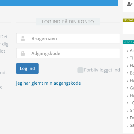
SOCIAL
LOG IND PÅ DIN KONTO
 Det
Brugernavn:
POPUL
r dig
›
A
ldt
Adgangskode:
›
T
›
F
Log ind
Forbliv logget ind
endt
›
B
›
H
Jeg har glemt min adgangskode
ge
›
G
›
Hv
›
10
›
5 
›
De
›
S