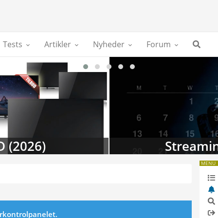
Tests
Artikler
Nyheder
Forum
D (2026)
Streamin
MENU
erkontrolpanelet.