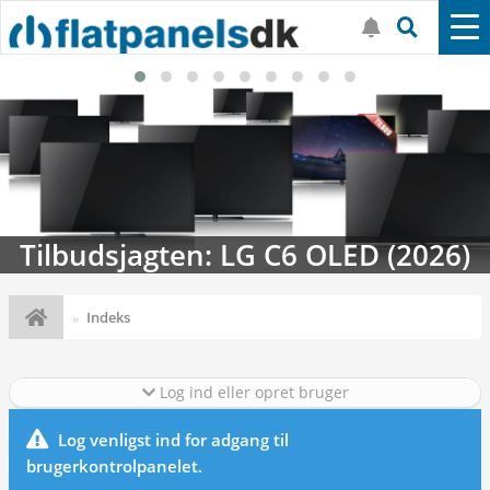
Tilbudsjagten: LG C6 OLED (2026)
Indeks
Log ind eller opret bruger
Log venligst ind for adgang til
brugerkontrolpanelet.