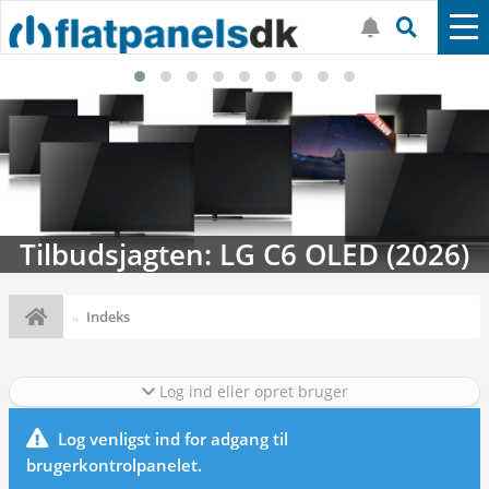
Tilbudsjagten: LG C6 OLED (2026)
Indeks
Log ind eller opret bruger
Log venligst ind for adgang til
brugerkontrolpanelet.