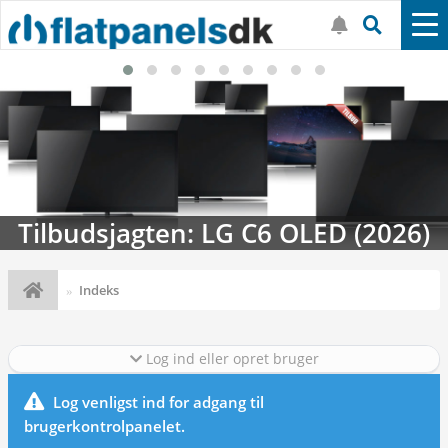
Tilbudsjagten: LG C6 OLED (2026)
Indeks
Log ind eller opret bruger
Log venligst ind for adgang til
brugerkontrolpanelet.