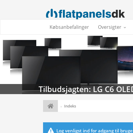
Købsanbefalinger
Oversigter
Tilbudsjagten: LG C6 OLE
Indeks
Log venligst ind for adgang til brug