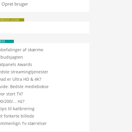
Opret bruger
 MEDIA LOGIN
ÆRE
nbefalinger af skærme
ilbudsjagten
latpanels Awards
edste streamingtjenester
vad er Ultra HD & 4K?
uide: Bedste mediebokse
or stort TV?
0/200/... Hz?
tips til kalibrering
t forkerte billede
ammenlign Tv-størrelser