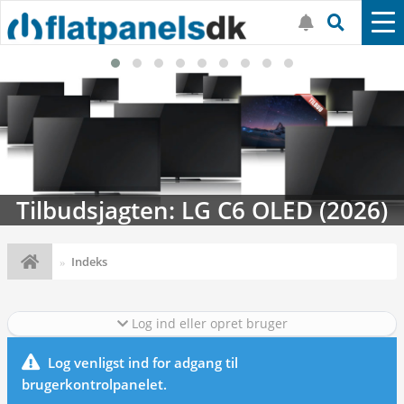
Tilbudsjagten: LG C6 OLED (2026)
Indeks
Log ind eller opret bruger
Log venligst ind for adgang til
brugerkontrolpanelet.