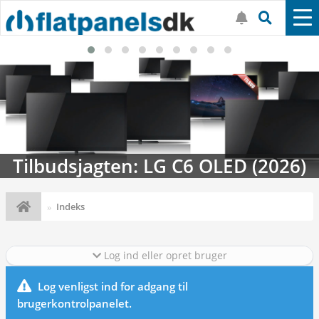
Tilbudsjagten: LG C6 OLED (2026)
Indeks
Log ind eller opret bruger
Log venligst ind for adgang til
brugerkontrolpanelet.