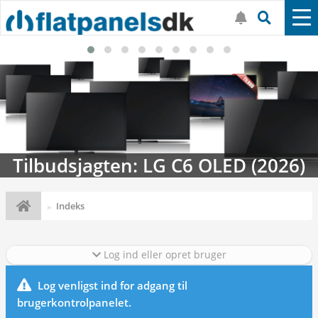
Tilbudsjagten: LG C6 OLED (2026)
Indeks
Log ind eller opret bruger
Log venligst ind for adgang til
brugerkontrolpanelet.