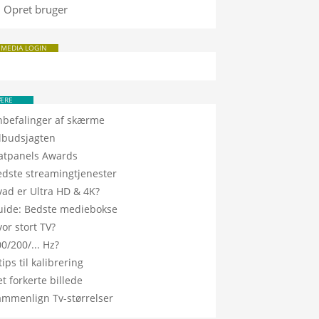
Opret bruger
 MEDIA LOGIN
ÆRE
nbefalinger af skærme
ilbudsjagten
latpanels Awards
edste streamingtjenester
vad er Ultra HD & 4K?
uide: Bedste mediebokse
or stort TV?
0/200/... Hz?
tips til kalibrering
t forkerte billede
ammenlign Tv-størrelser