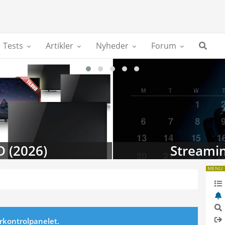
Tests
Artikler
Nyheder
Forum
D (2026)
Streamin
MENU
erkontrolpanelet.