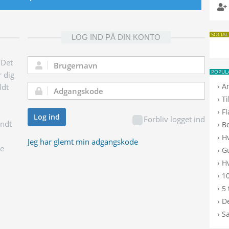
SOCIAL
LOG IND PÅ DIN KONTO
 Det
Brugernavn:
POPUL
r dig
›
A
ldt
Adgangskode:
›
T
›
F
Log ind
Forbliv logget ind
endt
›
B
›
H
Jeg har glemt min adgangskode
ge
›
G
›
Hv
›
10
›
5 
›
De
›
S