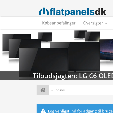
Købsanbefalinger
Oversigter
Tilbudsjagten: LG C6 OLE
Indeks
Log venligst ind for adgang til brug