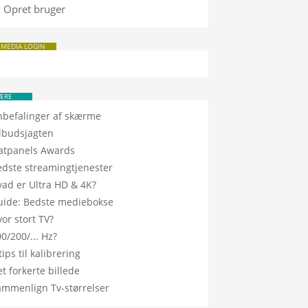
Opret bruger
 MEDIA LOGIN
ÆRE
nbefalinger af skærme
ilbudsjagten
latpanels Awards
edste streamingtjenester
vad er Ultra HD & 4K?
uide: Bedste mediebokse
or stort TV?
0/200/... Hz?
tips til kalibrering
t forkerte billede
ammenlign Tv-størrelser