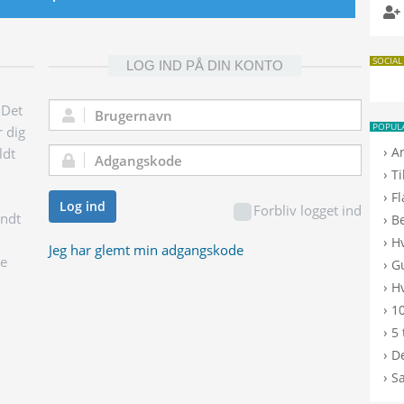
SOCIAL
LOG IND PÅ DIN KONTO
 Det
Brugernavn:
POPUL
r dig
›
A
ldt
Adgangskode:
›
T
›
F
Log ind
Forbliv logget ind
endt
›
B
›
H
Jeg har glemt min adgangskode
ge
›
G
›
Hv
›
10
›
5 
›
De
›
S