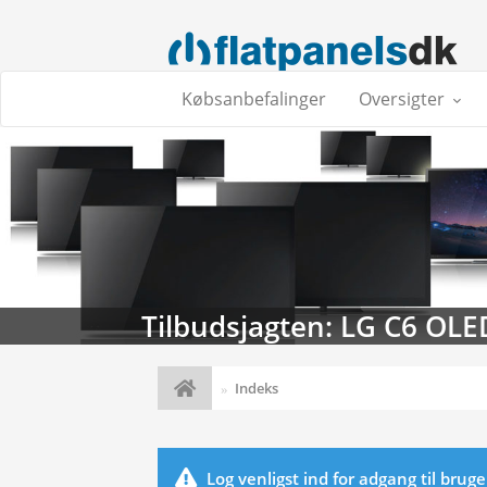
Købsanbefalinger
Oversigter
Tilbudsjagten: LG C6 OLE
Indeks
Log venligst ind for adgang til brug