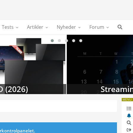
Tests
Artikler
Nyheder
Forum
D (2026)
Streamin
MENU
erkontrolpanelet.