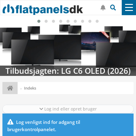
Tilbudsjagten: LG C6 OLED (2026)
Indeks
Log ind eller opret bruger
Log venligst ind for adgang til
brugerkontrolpanelet.