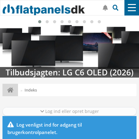
Tilbudsjagten: LG C6 OLED (2026)
Indeks
Log ind eller opret bruger
Log venligst ind for adgang til
brugerkontrolpanelet.