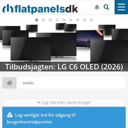
Tilbudsjagten: LG C6 OLED (2026)
Indeks
Log ind eller opret bruger
Log venligst ind for adgang til
brugerkontrolpanelet.