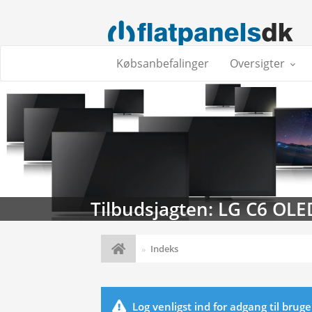
Købsanbefalinger
Oversigter
Tilbudsjagten: LG C6 OLE
Indeks
Log venligst ind for adgang til brug