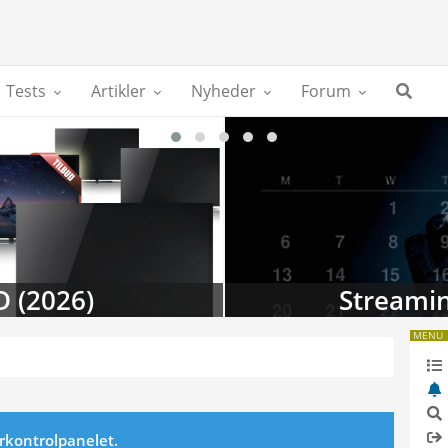
Tests
Artikler
Nyheder
Forum
D (2026)
Streamin
MENU
erkontrolpanelet.