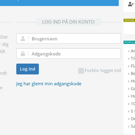
SOCIAL
LOG IND PÅ DIN KONTO
 Det
Brugernavn:
POPUL
r dig
›
A
ldt
Adgangskode:
›
T
›
F
Log ind
Forbliv logget ind
endt
›
B
›
H
Jeg har glemt min adgangskode
ge
›
G
›
Hv
›
10
›
5 
›
De
›
S