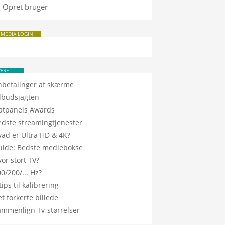
Opret bruger
 MEDIA LOGIN
ÆRE
nbefalinger af skærme
ilbudsjagten
latpanels Awards
edste streamingtjenester
vad er Ultra HD & 4K?
uide: Bedste mediebokse
or stort TV?
0/200/... Hz?
tips til kalibrering
t forkerte billede
ammenlign Tv-størrelser