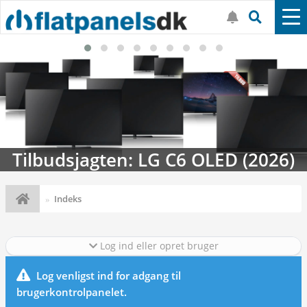
Tilbudsjagten: LG C6 OLED (2026)
Indeks
Log ind eller opret bruger
Log venligst ind for adgang til
brugerkontrolpanelet.