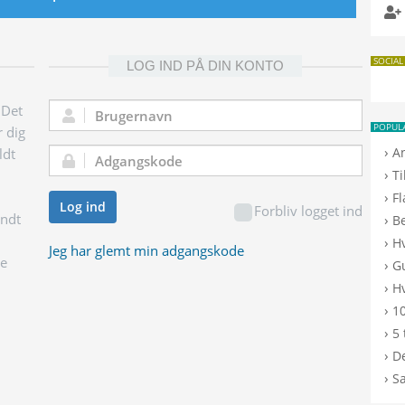
SOCIAL
LOG IND PÅ DIN KONTO
 Det
Brugernavn:
POPUL
r dig
›
A
ldt
Adgangskode:
›
T
›
F
Log ind
Forbliv logget ind
endt
›
B
›
H
Jeg har glemt min adgangskode
ge
›
G
›
Hv
›
10
›
5 
›
De
›
S