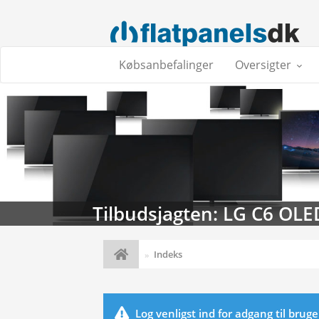
Købsanbefalinger
Oversigter
Tilbudsjagten: LG C6 OLE
Indeks
Log venligst ind for adgang til brug