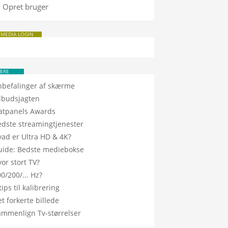
Opret bruger
 MEDIA LOGIN
ÆRE
nbefalinger af skærme
ilbudsjagten
latpanels Awards
edste streamingtjenester
vad er Ultra HD & 4K?
uide: Bedste mediebokse
or stort TV?
0/200/... Hz?
tips til kalibrering
t forkerte billede
ammenlign Tv-størrelser