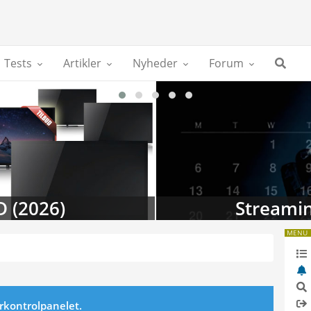
Tests
Artikler
Nyheder
Forum
D (2026)
Streamin
MENU
erkontrolpanelet.