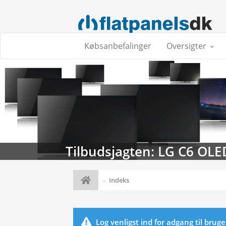
Købsanbefalinger
Oversigter
Tilbudsjagten: LG C6 OLE
Indeks
Log venligst ind for adgang til brug