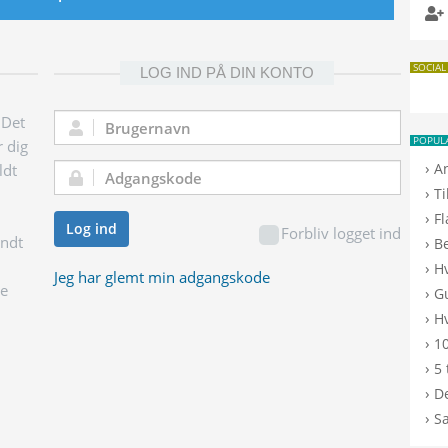
SOCIAL
LOG IND PÅ DIN KONTO
 Det
Brugernavn:
POPUL
r dig
›
A
ldt
Adgangskode:
›
T
›
F
Log ind
Forbliv logget ind
endt
›
B
›
H
Jeg har glemt min adgangskode
ge
›
G
›
Hv
›
10
›
5 
›
De
›
S