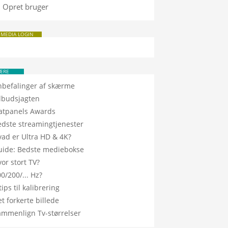
Opret bruger
 MEDIA LOGIN
ÆRE
nbefalinger af skærme
ilbudsjagten
latpanels Awards
edste streamingtjenester
vad er Ultra HD & 4K?
uide: Bedste mediebokse
or stort TV?
0/200/... Hz?
tips til kalibrering
t forkerte billede
ammenlign Tv-størrelser