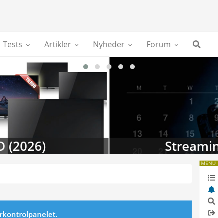
Tests
Artikler
Nyheder
Forum
D (2026)
Streamin
MENU
erkontrolpanelet.