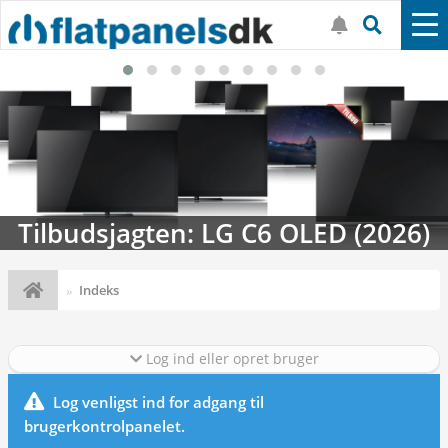
Tilbudsjagten: LG C6 OLED (2026)
Indeks
Log ind eller opret bruger
Log venligst ind for adgang til
brugerkontrolpanelet.