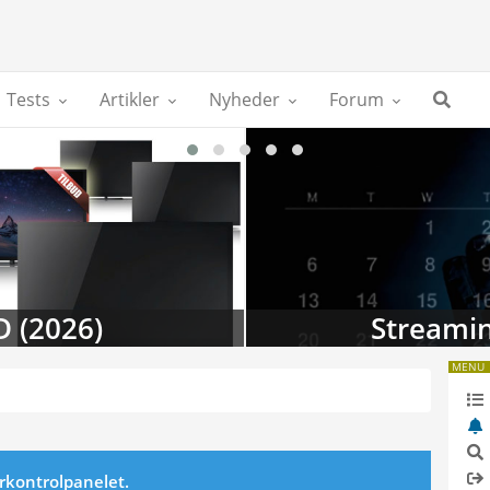
Tests
Artikler
Nyheder
Forum
D (2026)
Streamin
MENU
erkontrolpanelet.