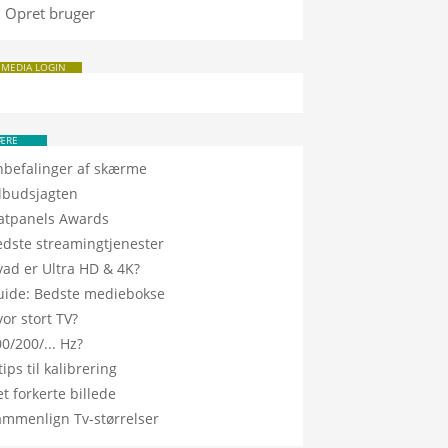
Opret bruger
 MEDIA LOGIN
ÆRE
nbefalinger af skærme
ilbudsjagten
latpanels Awards
edste streamingtjenester
vad er Ultra HD & 4K?
uide: Bedste mediebokse
or stort TV?
0/200/... Hz?
tips til kalibrering
t forkerte billede
ammenlign Tv-størrelser