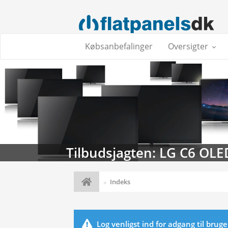
Købsanbefalinger
Oversigter
Tilbudsjagten: LG C6 OLE
Indeks
Log venligst ind for adgang til brug