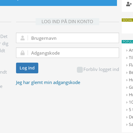
SOCIAL
LOG IND PÅ DIN KONTO
 Det
Brugernavn:
POPUL
r dig
›
A
ldt
Adgangskode:
›
T
›
F
Log ind
Forbliv logget ind
endt
›
B
›
H
Jeg har glemt min adgangskode
ge
›
G
›
Hv
›
10
›
5 
›
De
›
S