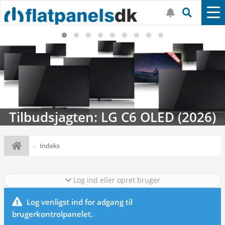
Tilbudsjagten: LG C6 OLED (2026)
Indeks
Log ind eller opret bruger
Log venligst ind for adgang til
brugerkontrolpanelet.