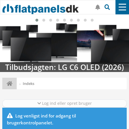
Tilbudsjagten: LG C6 OLED (2026)
Indeks
Log ind eller opret bruger
Log venligst ind for adgang til
brugerkontrolpanelet.