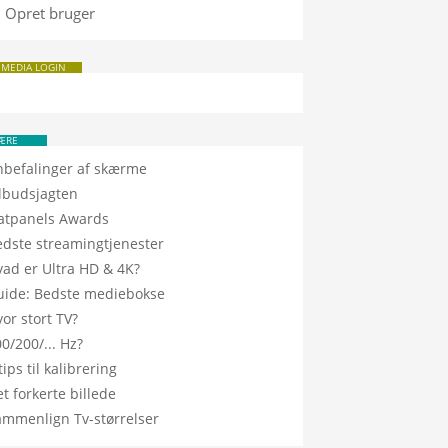
Opret bruger
 MEDIA LOGIN
ÆRE
nbefalinger af skærme
ilbudsjagten
latpanels Awards
edste streamingtjenester
vad er Ultra HD & 4K?
uide: Bedste mediebokse
or stort TV?
0/200/... Hz?
tips til kalibrering
t forkerte billede
ammenlign Tv-størrelser