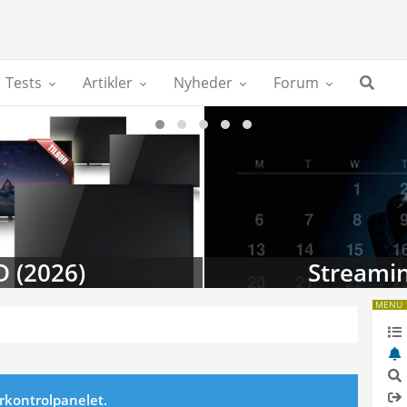
Tests
Artikler
Nyheder
Forum
D (2026)
Streamin
MENU
erkontrolpanelet.