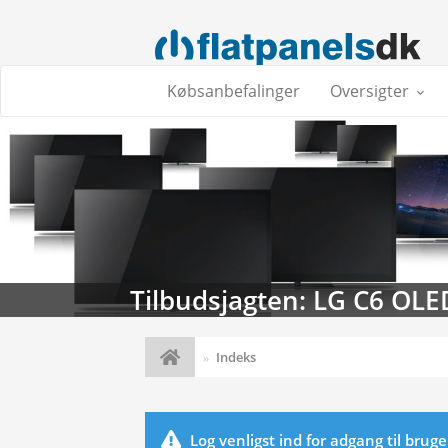
Købsanbefalinger
Oversigter
Tilbudsjagten: LG C6 OLE
Indeks
Log venligst ind for adgang til brug