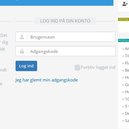
SOCIAL
LOG IND PÅ DIN KONTO
 Det
Brugernavn:
POPUL
r dig
›
A
ldt
Adgangskode:
›
T
›
F
Log ind
Forbliv logget ind
endt
›
B
›
H
Jeg har glemt min adgangskode
ge
›
G
›
Hv
›
10
›
5 
›
De
›
S