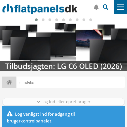
Tilbudsjagten: LG C6 OLED (2026)
Indeks
Log ind eller opret bruger
Log venligst ind for adgang til
brugerkontrolpanelet.