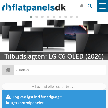
Tilbudsjagten: LG C6 OLED (2026)
Indeks
Log ind eller opret bruger
Log venligst ind for adgang til
brugerkontrolpanelet.