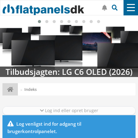
Tilbudsjagten: LG C6 OLED (2026)
Indeks
Log ind eller opret bruger
Log venligst ind for adgang til
brugerkontrolpanelet.