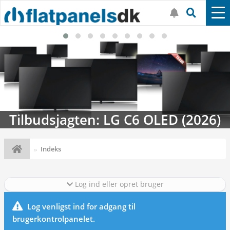
Tilbudsjagten: LG C6 OLED (2026)
Indeks
Log ind eller opret bruger
Log venligst ind for adgang til
brugerkontrolpanelet.