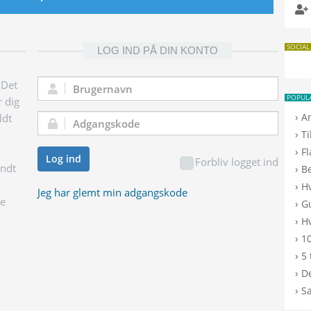
SOCIAL
LOG IND PÅ DIN KONTO
 Det
Brugernavn:
POPUL
r dig
›
A
ldt
Adgangskode:
›
T
›
F
Log ind
Forbliv logget ind
endt
›
B
›
H
Jeg har glemt min adgangskode
ge
›
G
›
Hv
›
10
›
5 
›
De
›
S