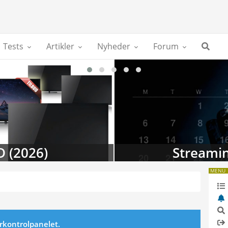
Tests
Artikler
Nyheder
Forum
D (2026)
Streamin
MENU
erkontrolpanelet.