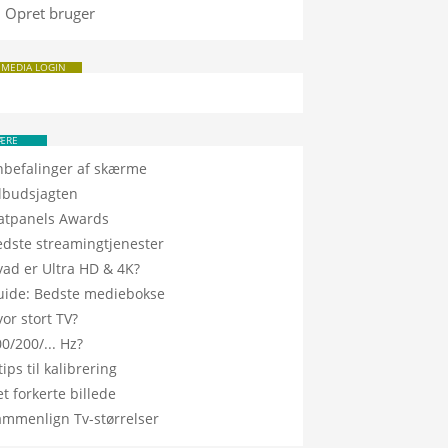
Opret bruger
 MEDIA LOGIN
ÆRE
nbefalinger af skærme
ilbudsjagten
latpanels Awards
edste streamingtjenester
vad er Ultra HD & 4K?
uide: Bedste mediebokse
or stort TV?
0/200/... Hz?
tips til kalibrering
t forkerte billede
ammenlign Tv-størrelser