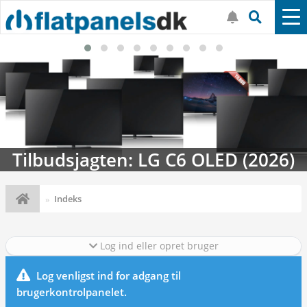
Tilbudsjagten: LG C6 OLED (2026)
Indeks
Log ind eller opret bruger
Log venligst ind for adgang til
brugerkontrolpanelet.