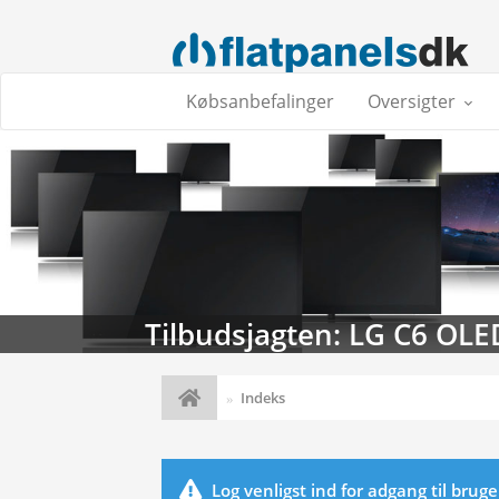
Købsanbefalinger
Oversigter
Tilbudsjagten: LG C6 OLE
Indeks
Log venligst ind for adgang til brug