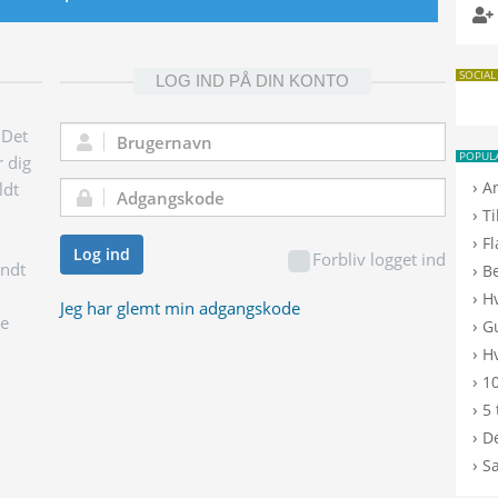
SOCIAL
LOG IND PÅ DIN KONTO
 Det
Brugernavn:
POPUL
r dig
›
A
ldt
Adgangskode:
›
T
›
F
Log ind
Forbliv logget ind
endt
›
B
›
H
Jeg har glemt min adgangskode
ge
›
G
›
Hv
›
10
›
5 
›
De
›
S