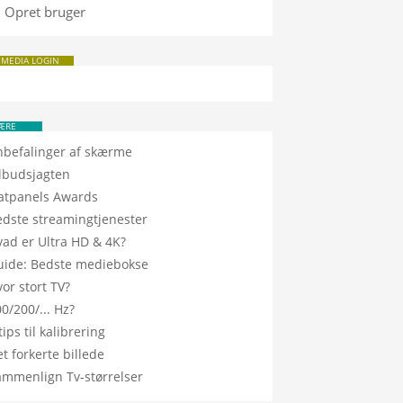
Opret bruger
 MEDIA LOGIN
ÆRE
nbefalinger af skærme
ilbudsjagten
latpanels Awards
edste streamingtjenester
vad er Ultra HD & 4K?
uide: Bedste mediebokse
or stort TV?
0/200/... Hz?
tips til kalibrering
t forkerte billede
ammenlign Tv-størrelser