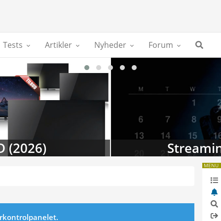
Tests
Artikler
Nyheder
Forum
D (2026)
Streamin
MENU
erkontrolpanelet.