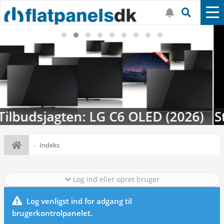
26)
Streaming-kalenderen: Nyt i au
Indeks
Log ind eller opret bruger
Log venligst ind for adgang til
brugerkontrolpanelet.