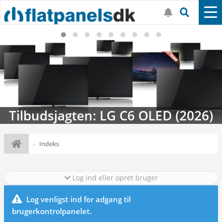
Tilbudsjagten: LG C6 OLED (2026)
Indeks
Log ind eller opret bruger
Log venligst ind for adgang til
brugerkontrolpanelet.