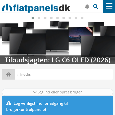
Tilbudsjagten: LG C6 OLED (2026)
Indeks
Log ind eller opret bruger
Log venligst ind for adgang til
brugerkontrolpanelet.