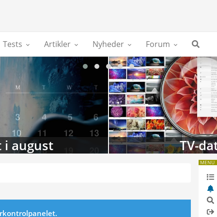
Tests
Artikler
Nyheder
Forum
 i august
TV-da
MENU
erkontrolpanelet.