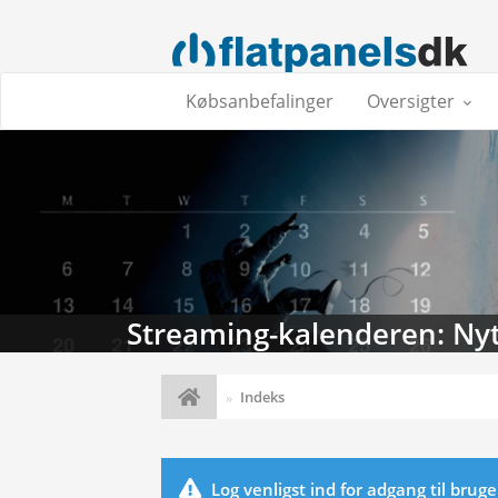
Købsanbefalinger
Oversigter
Streaming-kalenderen: Nyt
Indeks
Log venligst ind for adgang til brug