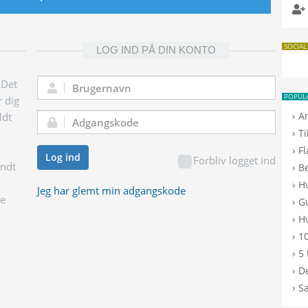
SOCIAL
LOG IND PÅ DIN KONTO
 Det
Brugernavn:
POPUL
r dig
›
A
ldt
Adgangskode:
›
T
›
F
Log ind
Forbliv logget ind
endt
›
B
›
H
Jeg har glemt min adgangskode
ge
›
G
›
Hv
›
10
›
5 
›
De
›
S