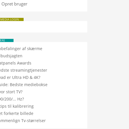
Opret bruger
 MEDIA LOGIN
ÆRE
nbefalinger af skærme
ilbudsjagten
latpanels Awards
edste streamingtjenester
vad er Ultra HD & 4K?
uide: Bedste mediebokse
or stort TV?
0/200/... Hz?
tips til kalibrering
t forkerte billede
ammenlign Tv-størrelser