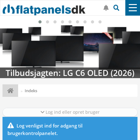
Tilbudsjagten: LG C6 OLED (2026)
Indeks
Log ind eller opret bruger
Log venligst ind for adgang til
brugerkontrolpanelet.