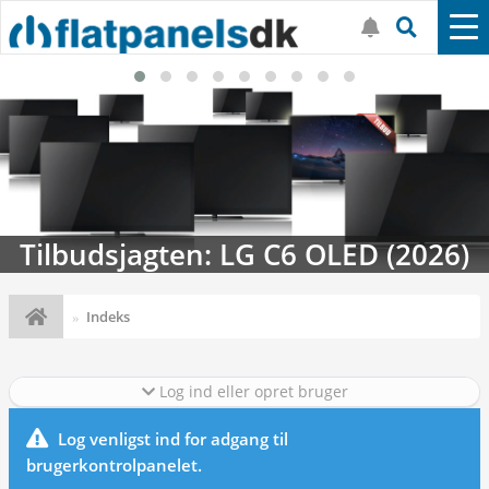
Tilbudsjagten: LG C6 OLED (2026)
Indeks
Log ind eller opret bruger
Log venligst ind for adgang til
brugerkontrolpanelet.