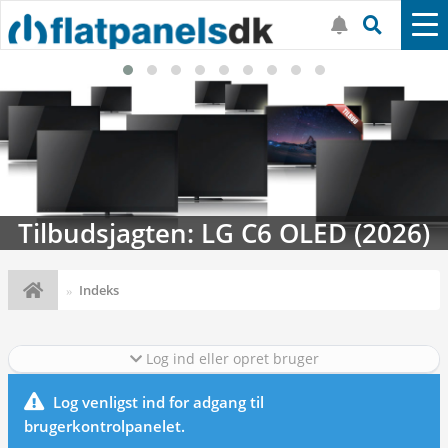
Tilbudsjagten: LG C6 OLED (2026)
Indeks
Log ind eller opret bruger
Log venligst ind for adgang til
brugerkontrolpanelet.