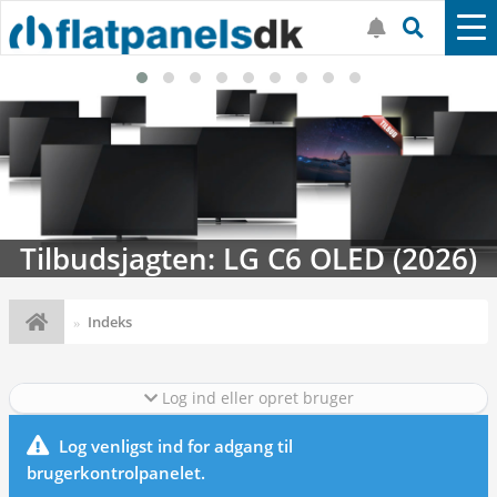
Tilbudsjagten: LG C6 OLED (2026)
Indeks
Log ind eller opret bruger
Log venligst ind for adgang til
brugerkontrolpanelet.