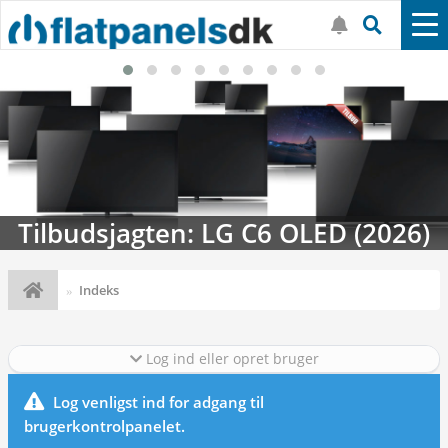
Tilbudsjagten: LG C6 OLED (2026)
Indeks
Log ind eller opret bruger
Log venligst ind for adgang til
brugerkontrolpanelet.