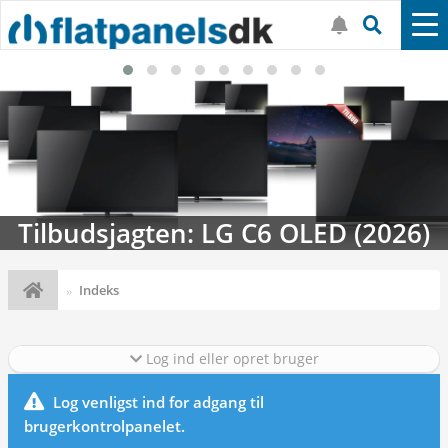
Tilbudsjagten: LG C6 OLED (2026)
Indeks
Log ind eller opret bruger
Log venligst ind for adgang til
brugerkontrolpanelet.