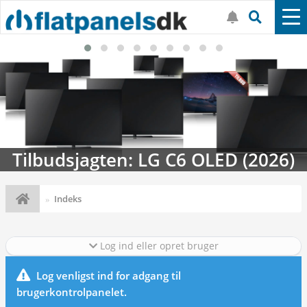
Tilbudsjagten: LG C6 OLED (2026)
Indeks
Log ind eller opret bruger
Log venligst ind for adgang til
brugerkontrolpanelet.